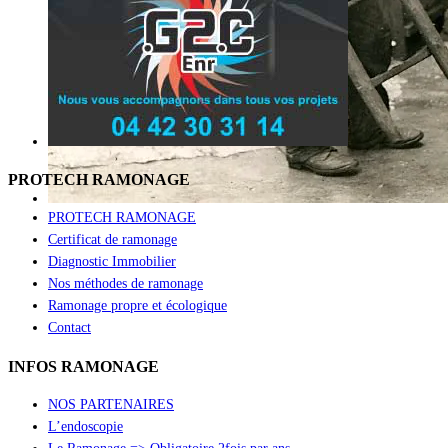
PROTECH RAMONAGE
PROTECH RAMONAGE
Certificat de ramonage
Diagnostic Immobilier
Nos méthodes de ramonage
Ramonage propre et écologique
Contact
INFOS RAMONAGE
NOS PARTENAIRES
L’endoscopie