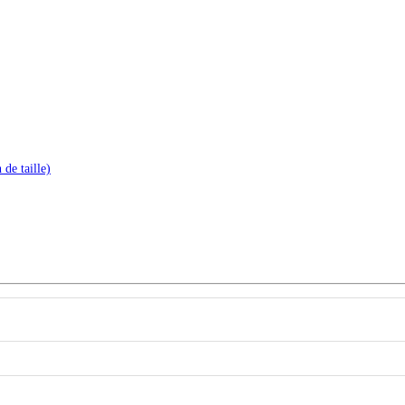
de taille)
Proche
de
...