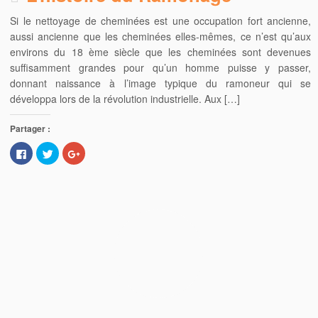
Si le nettoyage de cheminées est une occupation fort ancienne,
aussi ancienne que les cheminées elles-mêmes, ce n’est qu’aux
environs du 18 ème siècle que les cheminées sont devenues
suffisamment grandes pour qu’un homme puisse y passer,
donnant naissance à l’image typique du ramoneur qui se
développa lors de la révolution industrielle. Aux […]
Partager :
C
C
C
l
l
l
i
i
i
q
q
q
u
u
u
e
e
e
z
z
z
p
p
p
o
o
o
u
u
u
r
r
r
p
p
p
a
a
a
r
r
r
t
t
t
a
a
a
g
g
g
e
e
e
r
r
r
s
s
s