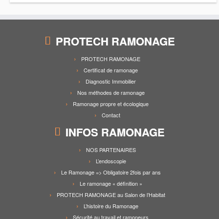
f
e
e
e
n
n
n
ê
ê
ê
t
t
t
r
r
r
e
e
e
)
)
PROTECH RAMONAGE
)
PROTECH RAMONAGE
Certificat de ramonage
Diagnostic Immobilier
Nos méthodes de ramonage
Ramonage propre et écologique
Contact
INFOS RAMONAGE
NOS PARTENAIRES
L’endoscopie
Le Ramonage => Obligatoire 2fois par ans
Le ramonage « définition »
PROTECH RAMONAGE au Salon de l’Habitat
L’histoire du Ramonage
Sécurité au travail et ramoneurs