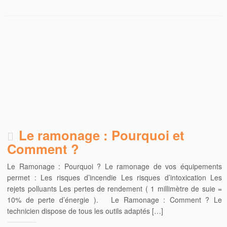
u
u
u
r
r
r
F
T
G
a
w
o
c
i
o
e
t
g
b
t
l
o
e
e
o
r
+
k
(
(
(
o
o
o
u
u
u
v
v
v
r
r
r
e
e
e
d
d
d
a
a
a
n
n
n
s
s
s
u
u
u
n
n
Le ramonage : Pourquoi et
n
e
e
e
n
n
n
o
o
Comment ?
o
u
u
u
v
v
v
e
e
Le Ramonage : Pourquoi ? Le ramonage de vos équipements
e
l
l
l
l
l
permet : Les risques d’incendie Les risques d’intoxication Les
l
e
e
e
f
f
rejets polluants Les pertes de rendement ( 1 millimètre de suie =
f
e
e
e
n
n
10% de perte d’énergie ). Le Ramonage : Comment ? Le
n
ê
ê
ê
t
t
technicien dispose de tous les outils adaptés […]
t
r
r
r
e
e